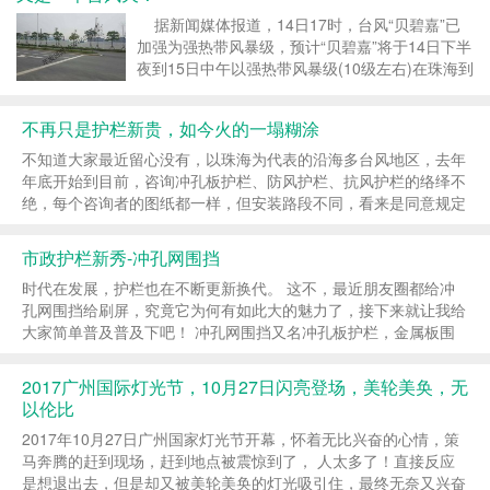
据新闻媒体报道，14日17时，台风“贝碧嘉”已
加强为强热带风暴级，预计“贝碧嘉”将于14日下半
夜到15日中午以强热带风暴级(10级左右)在珠海到
电白一带沿海地区再次登陆。广东省防总称，台
风“贝碧嘉”引发的强降雨落区，与10日至12日的强
不再只是护栏新贵，如今火的一塌糊涂
降雨落区可能重叠，可能会出现灾情叠加...
不知道大家最近留心没有，以珠海为代表的沿海多台风地区，去年
年底开始到目前，咨询冲孔板护栏、防风护栏、抗风护栏的络绎不
绝，每个咨询者的图纸都一样，但安装路段不同，看来是同意规定
样式的，无非就是厂家最后根据客户要求改良了，孔的大小，孔的
间距大小，折几道90度等。颜色基本都是白色，背撑...
市政护栏新秀-冲孔网围挡
时代在发展，护栏也在不断更新换代。 这不，最近朋友圈都给冲
孔网围挡给刷屏，究竟它为何有如此大的魅力了，接下来就让我给
大家简单普及普及下吧！ 冲孔网围挡又名冲孔板护栏，金属板围
栏，道路防护栏等，它是由两张冲孔板和立柱组成的。 护栏整体
尺寸一般为2500mm高*2520mm长，冲孔板...
2017广州国际灯光节，10月27日闪亮登场，美轮美奂，无
以伦比
2017年10月27日广州国家灯光节开幕，怀着无比兴奋的心情，策
马奔腾的赶到现场，赶到地点被震惊到了， 人太多了！直接反应
是想退出去，但是却又被美轮美奂的灯光吸引住，最终无奈又兴奋