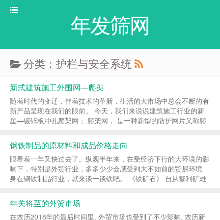
年发筛网
分类：护栏与安全系统
新式建筑施工外围网—爬架
随着时代的变迁，伴着技术的革新，生活的大市场中总会不断的有
新产品呈现在我们的眼前。 今天，我们来说说建筑施工行业的新
星—镀锌板冲孔爬架网； 爬架网， 是一种新型的防护网片又称爬
架网片。在它的表面是一种镀锌板冲孔的防护网， 主要是为了防
止施工人员在工作期间的安全防护问题...
钢铁制品的原材料和成品价格走向
眼看着一年又快过去了。纵观半年来，在受经济下行的大环境的影
响下，特别是外贸行业，多多少少会感受到大不如前的贸易环境
身在钢铁制品行业，就来谈一谈铁吧。 《铁矿石》 自从智利矿难
以来，一路高歌猛进到了800多一吨的历史高位。直至今年7月，
价格才到到顶下跌回到600多一吨。 这也体现...
年关将至的外贸市场
在农历2018年的最后时间里. 外贸市场也受到了不少影响. 农历新