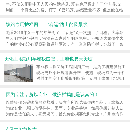
年, 不仅关系到中国人民的生活起居, 现在也已经走向了全世界. 2
周前, 一个赞比亚的客户订了10套鸡笼, 虽然数量不多, 但是他在临
走的时候提到了我们春节的放假时间. 他说可能未来一两个月都会
陆陆续续定货, 所以...
铁路专用护栏网——“春运”路上的风景线
随着2018年又一年的年关将至，“春运”又一次提上了日程。火车站
里人们大包小包的，沉浸在回家过年的喜悦中。不知道大家做坐火
车的时候有没有观察到轨道的两边，有一道道防护栏，造就了一条
靓丽的风景线。 铁路专用护栏网可以采用镀锌、喷塑和浸塑三种
方式，具有美观大方、牢固、防腐性好的...
美化工地就用车厢板围挡，工地也要美美哒！
车厢板围挡又称工程围挡广告，是为了将建设施工
现场与外部环境隔离开来，使施工现场成为一个相
对封闭的空间所采取的措施，专用于建筑工地施工
隔离防护，其已成为楼盘开发必不可少的配套项
目。根据《建设工程施工现场管理规定》，施工工
因为专注，所以专业，做护栏我们是认真的！
地的围挡必须沿工地四周连续设置，不得有缺口；
并且围挡要坚固、平...
以曾经作为采购员的姿势看，买方之所以选择你的产品，无非就因
为你专业，所以值得信任。因而，专业是关键！如果你想让别人认
为你是信任的人，毫无疑问，首先你必须要做到专业！广州市海珠
区年发筛网厂–专业生产建筑施工工地临边护栏。广州一万平米工
厂，百家企业的选择，专业品质，以人为...
又是一个台风天！