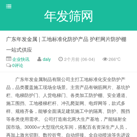
年发筛网
广东年发金属 | 工地标准化防护产品 护栏网片防护棚
一站式供应
企业快讯
daly
2个月前 (06-04)
266℃
0评论
广东年发金属制品有限公司主打工地标准化安全防护产
品，品类覆盖施工现场全场景。主营产品有钢筋网片、基坑护
栏、电梯防护门、人货电梯门、各类加工防护棚、安全通道、
施工围挡、工地楼梯栏杆、冲孔爬架网、电焊网等，款式多
样、规格齐备，能够全面满足建筑施工中的隔离、防护、围挡
等各类使用需求。 公司打造南北两大生产基地，产能辐射全
国市场。30000㎡大型现代化车间，搭配百名资深生产人员，
再加上激光切割、数控折弯、自动焊接、全自动喷涂等先进设