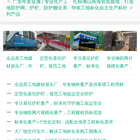
广东年发金属 | 专业生产工
扎根佛山南海智造腹地，打造
地防护网、护栏、防护棚全系
华南工地标化自主生产标杆
列产品
全品类工地建
定型化基坑护
专注基坑护栏
专业钢筋网片
材源头厂，年
栏，规范工地
量产，标准化
规模化量产，
发钢铁量产直
临边安全防护
守护施工临边
工程建材高标
供靠谱工程用
安全
优选
全品类工地建材源头厂，年发钢铁量产直供靠谱工程用材
材
定型化基坑护栏，规范工地临边安全防护
专注基坑护栏量产，标准化守护施工临边安全
专业钢筋网片规模化量产，工程建材高标优选
标准化量产+个性化定制，适配全场景工程标化需求
大厂稳交付实力，解决工地标化采购工期痛点