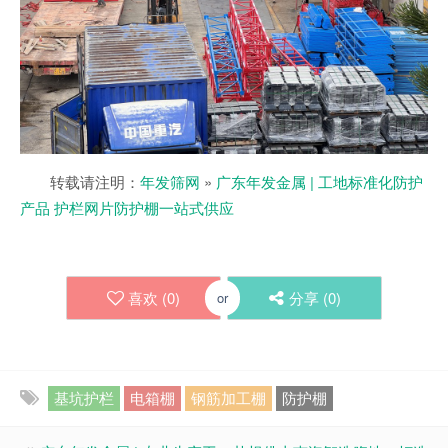
转载请注明：
年发筛网
»
广东年发金属 | 工地标准化防护
产品 护栏网片防护棚一站式供应
喜欢 (
0
)
分享 (
0
)
or
基坑护栏
电箱棚
钢筋加工棚
防护棚