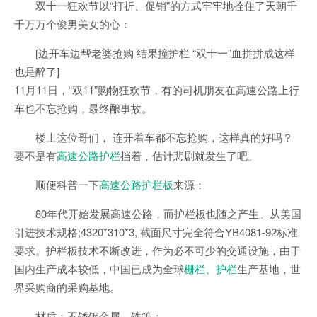
双十一狂欢节以“打折、促销”的方式牢牢地拴住了天朝千
千万万个俊男美女的心：
[边开车边帮老婆抢购 结果撞护栏 “双十一”血拼拼成这样
也是醉了]
11月11日，“双11”购物狂欢节，有的司机朋友在高速公路上行
车也不忘抢购，最终酿事故。
楼上这位哥们， 连开着车都不忘抢购，这样真的好吗？
要不是有
高速公路护栏
挡着，估计悲剧就发生了吧。
顺便科普一下
高速公路护栏板
来源：
80年代开始发展高速公路，而护栏板也随之产生。从美国
引进技术规格;4320*310*3, 截面尺寸完全符合YB4081-92标准
要求。护栏板技术不断改进，作为必不可少的交通设施，由于
国内生产成本较低，中国已成为全球
栅栏、护栏
生产基地，世
界采购商的采购基地。
材质：不锈钢金属、铁等；