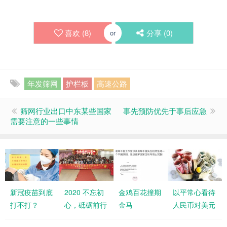
喜欢 (
8
)
分享 (
0
)
or
年发筛网
护栏板
高速公路
筛网行业出口中东某些国家
事先预防优先于事后应急
需要注意的一些事情
新冠疫苗到底
2020 不忘初
金鸡百花撞期
以平常心看待
打不打？
心，砥砺前行
金马
人民币对美元
汇率“双破7”