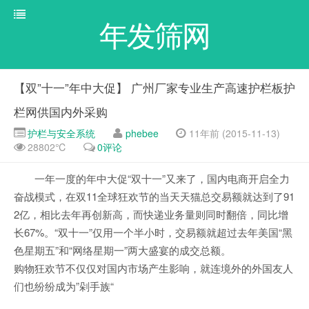
年发筛网
【双”十一”年中大促】 广州厂家专业生产高速护栏板护
栏网供国内外采购
护栏与安全系统
phebee
11年前 (2015-11-13)
28802℃
0评论
一年一度的年中大促“双十一”又来了，国内电商开启全力
奋战模式，在双11全球狂欢节的当天天猫总交易额就达到了91
2亿，相比去年再创新高，而快递业务量则同时翻倍，同比增
长67%。“双十一”仅用一个半小时，交易额就超过去年美国“黑
色星期五”和“网络星期一”两大盛宴的成交总额。
购物狂欢节不仅仅对国内市场产生影响，就连境外的外国友人
们也纷纷成为”剁手族“