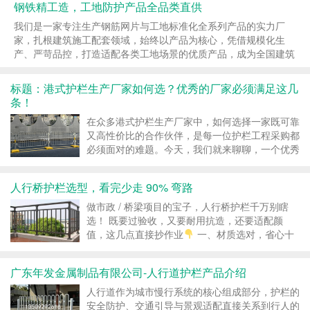
钢铁精工造，工地防护产品全品类直供
我们是一家专注生产钢筋网片与工地标准化全系列产品的实力厂
家，扎根建筑施工配套领域，始终以产品为核心，凭借规模化生
产、严苛品控，打造适配各类工地场景的优质产品，成为全国建筑
工程采购的优选供应商。公司深耕产品研发与生产，主营产品涵盖
基坑护栏，电梯井口门，人货电梯门，安全通道，钢筋加工...
标题：港式护栏生产厂家如何选？优秀的厂家必须满足这几
条！
在众多港式护栏生产厂家中，如何选择一家既可靠
又高性价比的合作伙伴，是每一位护栏工程采购都
必须面对的难题。今天，我们就来聊聊，一个优秀
的护栏生产厂家应该具备哪些关键要素，让您在选
择时更加得心应手。 一、产品质量是根本 护栏作
人行桥护栏选型，看完少走 90% 弯路
为安全防护的重要设施，其质量直接关系到人们的
生命财产安全。...
做市政 / 桥梁项目的宝子，人行桥护栏千万别瞎
选！ 既要过验收，又要耐用抗造，还要适配颜
值，这几点直接抄作业
一、材质选对，省心十
年 镀锌钢：性价比天花板！防锈耐撞，公路桥 /
跨河桥闭眼冲 不锈钢：颜值担当！拉丝质感绝
广东年发金属制品有限公司-人行道护栏产品介绍
了，城市天桥 / 景观桥标配 铝合金：轻便...
人行道作为城市慢行系统的核心组成部分，护栏的
安全防护、交通引导与景观适配直接关系到行人的