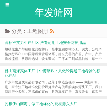
年发筛网
分类：工程图册
高标准实力生产厂区 严造耐用工地安全防护用品
规模化生产与精细化品控并行，是中源钢铁核心工厂实力。公司严
格执行ISO9001国际质量管理体系，建立完善的产前、产中、产后
质检流程。从原料选材、设备调试、工序加工到成品抽检，每一个
环节都有严格标准规范，杜绝残次品、瑕疵品出厂，确保大批量生
产的产品品质均匀、稳定、达标。 工厂所有工...
佛山南海实体工厂｜中源钢铁：只做经得起工地考验的标
化产品
广东年发金属制品有限公司，坐落于制造业强市 —— 佛山南海，
是一家专注工地标准化防护设施生产与供应的实体源头工厂。我们
深耕行业多年，不搞虚的宣传，只靠真实厂房、真实设备、真实产
能、真实品质赢得客户信赖。 走进我们的佛山南海工厂，30000㎡
现代化车间整洁有序，原材料区、生产区、喷...
扎根佛山南海，做工地标化的硬核源头大厂