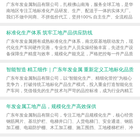
广东年发金属制品有限公司，扎根佛山南海，服务全球工地，是华
南地区专注工地标准化产品研发、生产、配送于一体的实体大厂。
我们不做中间商、不拼低价代工，坚持100% 自主生产、全流程品
控，用硬实力保障每一批产品的安全与耐用。 工厂位于佛山市南
海区核心工业园，坐拥30000㎡现代化生产基...
标准化生产体系 筑牢工地产品供应防线
广东年发金属拥有成熟标准化生产体系，南北双基地联动发力，现
代化生产车间硬件完善，专业生产人员实操经验丰富，先进生产设
备保障生产精度与效率，规模化产能充足，严格把控每一件产品质
量，资质齐全，可实地验厂，实力看得见。 公司深耕工地产品领
域，产品布局全面，主营钢筋网片等核心建材，同时覆...
智能智造·精工细作｜广东年发金属 重新定义工地标化品质
广东年发金属制品有限公司，以“智能化生产、精细化管控”为核心
竞争力，打破传统工地标化产品生产模式，投入重金打造智能化生
产车间，凭借领先的生产技术与严苛的品控标准，成为行业内精工
制造的典范，与现有市场常规厂家形成鲜明差异化优势。 工厂引
入全套智能化生产设备与管理系统，实现生产全流程...
年发金属工地产品，规模化生产高效保供
广东年发金属制品有限公司，专注工地产品规模化生产，核心经营
钢筋网片、基坑护栏、电梯井口门、人货电梯门、安全通道、钢筋
加工棚、电箱防护棚、木工加工棚、施工围挡、工地楼梯栏杆、冲
孔爬架网、电焊网等全品类工地产品，凭借强大的规模化生产能
力，为全国各类建筑工地提供充足、优质的产品供应，高...